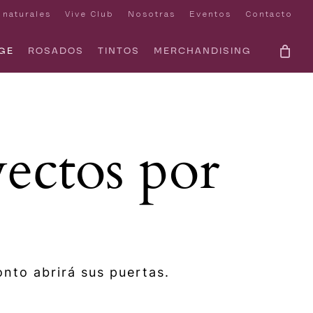
 naturales
Vive Club
Nosotras
Eventos
Contacto
GE
ROSADOS
TINTOS
MERCHANDISING
ectos por
nto abrirá sus puertas.