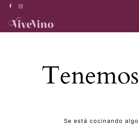
Skip
facebook
instagram
to
main
content
Tenemos 
Se está cocinando algo